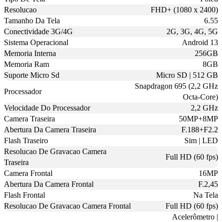
Resolucao
FHD+ (1080 x 2400)
Tamanho Da Tela
6.55
Conectividade 3G/4G
2G, 3G, 4G, 5G
Sistema Operacional
Android 13
Memoria Interna
256GB
Memoria Ram
8GB
Suporte Micro Sd
Micro SD | 512 GB
Snapdragon 695 (2,2 GHz
Processador
Octa-Core)
Velocidade Do Processador
2,2 GHz
Camera Traseira
50MP+8MP
Abertura Da Camera Traseira
F.188+F2.2
Flash Traseiro
Sim | LED
Resolucao De Gravacao Camera
Full HD (60 fps)
Traseira
Camera Frontal
16MP
Abertura Da Camera Frontal
F.2,45
Flash Frontal
Na Tela
Resolucao De Gravacao Camera Frontal
Full HD (60 fps)
Acelerômetro |