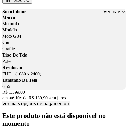
Ref.:
030817
Ver mais
Smartphone
Marca
Motorola
Modelo
Moto G84
Cor
Grafite
Tipo De Tela
Poled
Resolucao
FHD+ (1080 x 2400)
Tamanho Da Tela
6.55
Price:
R$ 1.399,00
em até
10
x
de
R$ 139,90
sem juros
Ver mais opções de pagamento
Este produto não está disponível no
momento