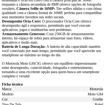
detalhadas e ricas em cores com a câmera principal de 50MP,
enquanto a câmera secundária de 8MP oferece opções de fotografia
versáteis.
Câmera Selfie de 16MP:
Tire selfies nítidas e com ótima
qualidade com a câmera frontal de 16MP, perfeita para compartilhar
seus momentos favoritos nas redes sociais.
Desempenho Octa-Core:
O processador Octa-Core oferece
desempenho ágil e responsivo, permitindo que você execute
aplicativos, jogos e multitarefas sem problemas.
Armazenamento Generoso:
Com 256GB de armazenamento
interno, há espaço de sobra para armazenar suas fotos, vídeos,
aplicativos e muito mais.
Bateria de Longa Duração:
A bateria de alta capacidade mantém
você conectado por mais tempo, permitindo que você aproveite seu
smartphone ao máximo ao longo do dia.
O Motorola Moto G84 5G oferece um equilíbrio impressionante
entre desempenho, conectividade, fotografia e entretenimento,
tornando-o uma excelente opção para quem busca um smartphone
completo e versátil
Ficha técnica
Marca
Motorola
Modelo
Moto G84
Cor
Grafite
Tipo De Tela
Poled