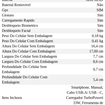
Baterial Removivel
Não
Gps
SIM
Glonass
Sim
Carregamento Rapido
Sim
Desbloqueio Biometrico
Sim
Desbloqueio Facial
Sim
Peso Do Celular Sem Embalagem
0,18 kg
Peso Do Celular Com Embalagem
0,41 kg
Altura Do Celular Sem Embalagem
16,4 cm
Altura Do Celular Com Embalagem
17,00 cm
Largura Do Celular Sem Embalagem
7,7 cm
Largura Do Celular Com Embalagem
8,6 cm
Profundidade Do Celular Sem
0,7 cm
Embalagem
Profundidade Do Celular Com
5,4 cm
Embalagem
Smartphone, Manual,
Cabo USB-A/ USB - C,
Itens Inclusos
Carregador TurboPoweri
33W, Ferramenta de