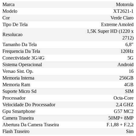
Marca
Motorola
Modelo
XT2621-1
Cor
Verde Claro
Tipo De Tela
Extreme Amoled
1,5K Super HD (1220 x
Resolucao
2712)
Tamanho Da Tela
6,8"
Frequencia Da Tela
120Hz
Conectividade 3G/4G
5G
Sistema Operacional
Android
Versao Sist. Op.
16
Memoria Interna
256GB
Memoria Ram
4GB
Suporte Micro Sd
SIM
Processador
Octa-Core
Velocidade Do Processador
2,4 GHZ
Gpu Smartphone
G57 MC2
Camera Traseira
50MP+ 8MP
Abertura Da Camera Traseira
F.1,88 + F.2,2
Flash Traseiro
Sim