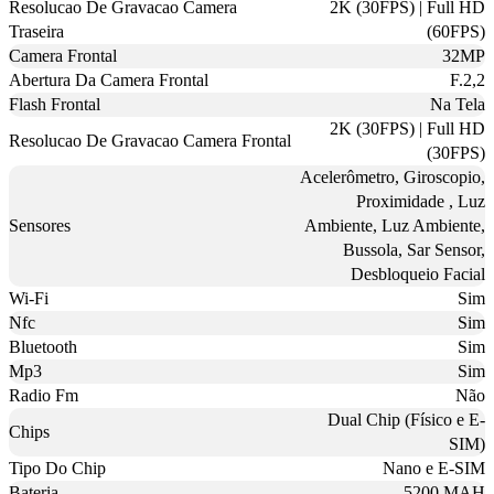
Resolucao De Gravacao Camera
2K (30FPS) | Full HD
Traseira
(60FPS)
Camera Frontal
32MP
Abertura Da Camera Frontal
F.2,2
Flash Frontal
Na Tela
2K (30FPS) | Full HD
Resolucao De Gravacao Camera Frontal
(30FPS)
Acelerômetro, Giroscopio,
Proximidade , Luz
Sensores
Ambiente, Luz Ambiente,
Bussola, Sar Sensor,
Desbloqueio Facial
Wi-Fi
Sim
Nfc
Sim
Bluetooth
Sim
Mp3
Sim
Radio Fm
Não
Dual Chip (Físico e E-
Chips
SIM)
Tipo Do Chip
Nano e E-SIM
Bateria
5200 MAH