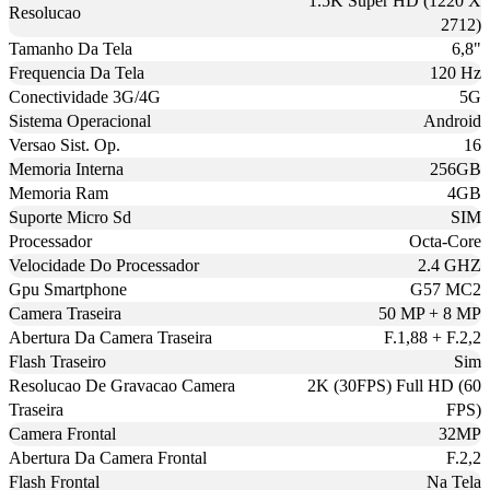
1.5K Super HD (1220 X
Resolucao
2712)
Tamanho Da Tela
6,8"
Frequencia Da Tela
120 Hz
Conectividade 3G/4G
5G
Sistema Operacional
Android
Versao Sist. Op.
16
Memoria Interna
256GB
Memoria Ram
4GB
Suporte Micro Sd
SIM
Processador
Octa-Core
Velocidade Do Processador
2.4 GHZ
Gpu Smartphone
G57 MC2
Camera Traseira
50 MP + 8 MP
Abertura Da Camera Traseira
F.1,88 + F.2,2
Flash Traseiro
Sim
Resolucao De Gravacao Camera
2K (30FPS) Full HD (60
Traseira
FPS)
Camera Frontal
32MP
Abertura Da Camera Frontal
F.2,2
Flash Frontal
Na Tela