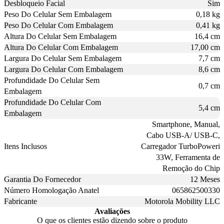
Desbloqueio Facial
Sim
Peso Do Celular Sem Embalagem
0,18 kg
Peso Do Celular Com Embalagem
0,41 kg
Altura Do Celular Sem Embalagem
16,4 cm
Altura Do Celular Com Embalagem
17,00 cm
Largura Do Celular Sem Embalagem
7,7 cm
Largura Do Celular Com Embalagem
8,6 cm
Profundidade Do Celular Sem
0,7 cm
Embalagem
Profundidade Do Celular Com
5,4 cm
Embalagem
Smartphone, Manual,
Cabo USB-A/ USB-C,
Itens Inclusos
Carregador TurboPoweri
33W, Ferramenta de
Remoção do Chip
Garantia Do Fornecedor
12 Meses
Número Homologação Anatel
065862500330
Fabricante
Motorola Mobility LLC
Avaliações
O que os clientes estão dizendo sobre o produto