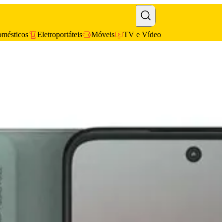
omésticos
Eletroportáteis
Móveis
TV e Vídeo