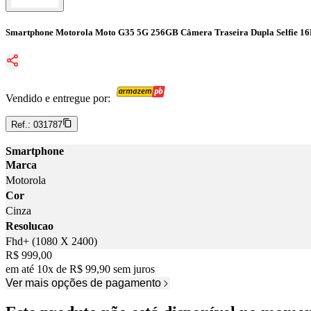
Smartphone Motorola Moto G35 5G 256GB Câmera Traseira Dupla Selfie 16M
Vendido e entregue por:
Ref.:
031787
Smartphone
Marca
Motorola
Cor
Cinza
Resolucao
Fhd+ (1080 X 2400)
Price:
R$ 999,00
em até
10
x
de
R$ 99,90
sem juros
Ver mais opções de pagamento