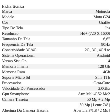
Ficha técnica
Marca
Motorola
Modelo
Moto G24
Cor
Grafite
Tipo De Tela
Ips
Resolucao
Hd+ (720 X 1600)
Tamanho Da Tela
6,6"
Frequencia Da Tela
90Hz
Conectividade 3G/4G
2G, 3G, 4G/Lte
Sistema Operacional
Android
Versao Sist. Op.
14
Memoria Interna
128 Gb
Memoria Ram
4Gb
Suporte Micro Sd
Sim, 1Tb
Processador
Octa-Core
Velocidade Do Processador
2,0Ghz
Gpu Smartphone
Arm Mali-G52 Mc2
Camera Traseira
50 Mp + 2 Mp
50 Mp | Lente 74° |
Abertura Da Camera Traseira
Abertura F/1,8 / 2 Mp |