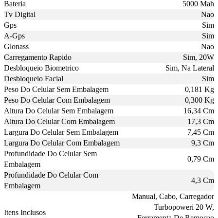
Bateria
5000 Mah
Tv Digital
Nao
Gps
Sim
A-Gps
Sim
Glonass
Nao
Carregamento Rapido
Sim, 20W
Desbloqueio Biometrico
Sim, Na Lateral
Desbloqueio Facial
Sim
Peso Do Celular Sem Embalagem
0,181 Kg
Peso Do Celular Com Embalagem
0,300 Kg
Altura Do Celular Sem Embalagem
16,34 Cm
Altura Do Celular Com Embalagem
17,3 Cm
Largura Do Celular Sem Embalagem
7,45 Cm
Largura Do Celular Com Embalagem
9,3 Cm
Profundidade Do Celular Sem
0,79 Cm
Embalagem
Profundidade Do Celular Com
4,3 Cm
Embalagem
Manual, Cabo, Carregador
Turbopoweri 20 W,
Itens Inclusos
Ferramenta De Remocao