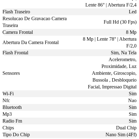
Lente 86° | Abertura F/2,4
Flash Traseiro
Led
Resolucao De Gravacao Camera
Full Hd (30 Fps)
Traseira
Camera Frontal
8 Mp
8 Mp | Lente 78° | Abertura
Abertura Da Camera Frontal
F/2,0
Flash Frontal
Sim, Na Tela
Acelerometro,
Proximidade, Luz
Sensores
Ambiente, Giroscopio,
Bussola , Desbloqueio
Facial, Impressao Digital
Wi-Fi
Sim
Nfc
Nao
Bluetooth
Sim
Mp3
Sim
Radio Fm
Sim
Chips
Dual Chip
Tipo Do Chip
Nano Sim (4Ff)