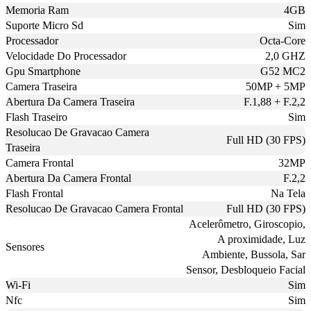
Memoria Ram
4GB
Suporte Micro Sd
Sim
Processador
Octa-Core
Velocidade Do Processador
2,0 GHZ
Gpu Smartphone
G52 MC2
Camera Traseira
50MP + 5MP
Abertura Da Camera Traseira
F.1,88 + F.2,2
Flash Traseiro
Sim
Resolucao De Gravacao Camera
Full HD (30 FPS)
Traseira
Camera Frontal
32MP
Abertura Da Camera Frontal
F.2,2
Flash Frontal
Na Tela
Resolucao De Gravacao Camera Frontal
Full HD (30 FPS)
Acelerômetro, Giroscopio,
A proximidade, Luz
Sensores
Ambiente, Bussola, Sar
Sensor, Desbloqueio Facial
Wi-Fi
Sim
Nfc
Sim