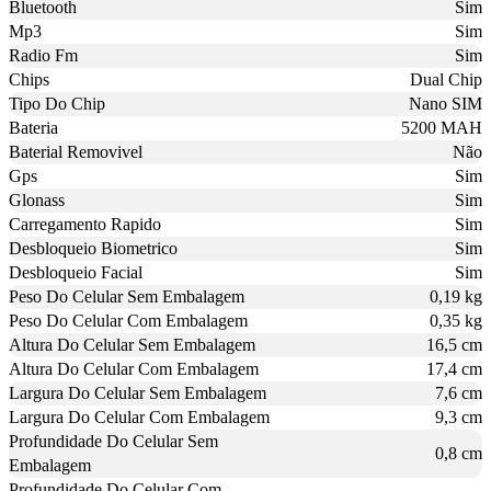
Bluetooth
Sim
Mp3
Sim
Radio Fm
Sim
Chips
Dual Chip
Tipo Do Chip
Nano SIM
Bateria
5200 MAH
Baterial Removivel
Não
Gps
Sim
Glonass
Sim
Carregamento Rapido
Sim
Desbloqueio Biometrico
Sim
Desbloqueio Facial
Sim
Peso Do Celular Sem Embalagem
0,19 kg
Peso Do Celular Com Embalagem
0,35 kg
Altura Do Celular Sem Embalagem
16,5 cm
Altura Do Celular Com Embalagem
17,4 cm
Largura Do Celular Sem Embalagem
7,6 cm
Largura Do Celular Com Embalagem
9,3 cm
Profundidade Do Celular Sem
0,8 cm
Embalagem
Profundidade Do Celular Com