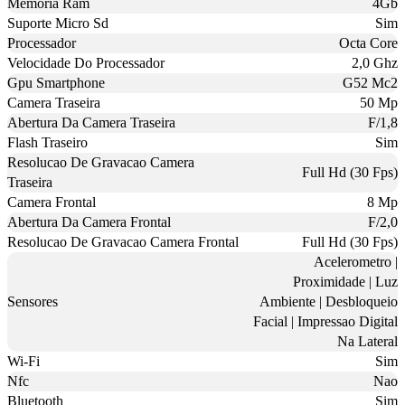
Memoria Ram
4Gb
Suporte Micro Sd
Sim
Processador
Octa Core
Velocidade Do Processador
2,0 Ghz
Gpu Smartphone
G52 Mc2
Camera Traseira
50 Mp
Abertura Da Camera Traseira
F/1,8
Flash Traseiro
Sim
Resolucao De Gravacao Camera
Full Hd (30 Fps)
Traseira
Camera Frontal
8 Mp
Abertura Da Camera Frontal
F/2,0
Resolucao De Gravacao Camera Frontal
Full Hd (30 Fps)
Acelerometro |
Proximidade | Luz
Sensores
Ambiente | Desbloqueio
Facial | Impressao Digital
Na Lateral
Wi-Fi
Sim
Nfc
Nao
Bluetooth
Sim