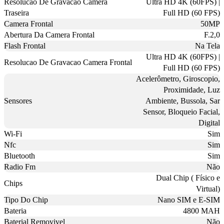
Resolucao De Gravacao Camera
Ultra HD 4K (60FPS) |
Traseira
Full HD (60 FPS)
Camera Frontal
50MP
Abertura Da Camera Frontal
F.2,0
Flash Frontal
Na Tela
Ultra HD 4K (60FPS) |
Resolucao De Gravacao Camera Frontal
Full HD (60 FPS)
Acelerômetro, Giroscopio,
Proximidade, Luz
Sensores
Ambiente, Bussola, Sar
Sensor, Bloqueio Facial,
Digital
Wi-Fi
Sim
Nfc
Sim
Bluetooth
Sim
Radio Fm
Não
Dual Chip ( Físico e
Chips
Virtual)
Tipo Do Chip
Nano SIM e E-SIM
Bateria
4800 MAH
Baterial Removivel
Não