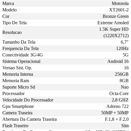
Marca
Motorola
Modelo
XT2601-2
Cor
Bronze Green
Tipo De Tela
Extreme Amoled
1.5K Super HD
Resolucao
(1220X2712)
Tamanho Da Tela
6,7"
Frequencia Da Tela
120Hz
Conectividade 3G/4G
5G
Sistema Operacional
Android 16
Versao Sist. Op.
16
Memoria Interna
256GB
Memoria Ram
8GB
Suporte Micro Sd
Nao
Processador
Octa-Core
Velocidade Do Processador
2,8 GHZ
Gpu Smartphone
Adreno 722
Camera Traseira
50MP + 50MP
Abertura Da Camera Traseira
F.1,8 + F.2,0
Flash Traseiro
Sim