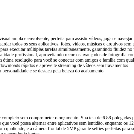
sual ampla e envolvente, perfeita para assistir vídeos, jogar e navegar
rdar todos os seus aplicativos, fotos, vídeos, músicas e arquivos se
 para executar múltiplas tarefas simultaneamente, garantindo fluidez no
idade profissional, aproveitando recursos avançados de fotografia co
m ótima resolução para você se conectar com amigos e família com qua
downloads rápidos e aproveite streaming de vídeos sem travamentos
 personalidade e se destaca pela beleza do acabamento
 completo sem comprometer o orçamento. Sua tela de 6.88 polegadas pro
e que você possa alternar entre aplicativos sem lentidão, enquanto o
 qualidade, e a câmera frontal de 5MP garante selfies perfeitas para su
o e tecnologia juntos.