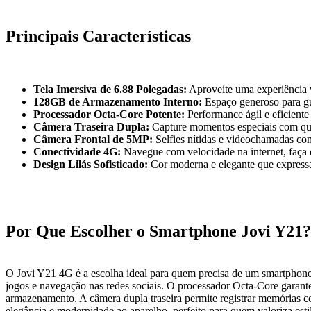
Principais Características
Tela Imersiva de 6.88 Polegadas:
Aproveite uma experiência vi
128GB de Armazenamento Interno:
Espaço generoso para gua
Processador Octa-Core Potente:
Performance ágil e eficiente
Câmera Traseira Dupla:
Capture momentos especiais com qual
Câmera Frontal de 5MP:
Selfies nítidas e videochamadas co
Conectividade 4G:
Navegue com velocidade na internet, faça 
Design Lilás Sofisticado:
Cor moderna e elegante que expressa
Por Que Escolher o Smartphone Jovi Y21?
O Jovi Y21 4G é a escolha ideal para quem precisa de um smartphone
jogos e navegação nas redes sociais. O processador Octa-Core garant
armazenamento. A câmera dupla traseira permite registrar memórias com
elegância e modernidade ao aparelho, perfeito para quem valoriza estil