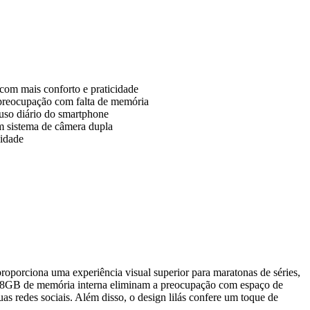
 com mais conforto e praticidade
m preocupação com falta de memória
 uso diário do smartphone
m sistema de câmera dupla
lidade
porciona uma experiência visual superior para maratonas de séries,
s 128GB de memória interna eliminam a preocupação com espaço de
as redes sociais. Além disso, o design lilás confere um toque de