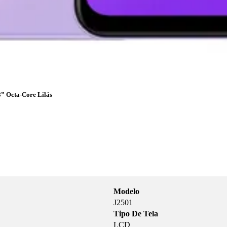
” Octa-Core Lilás
Modelo
J2501
Tipo De Tela
LCD