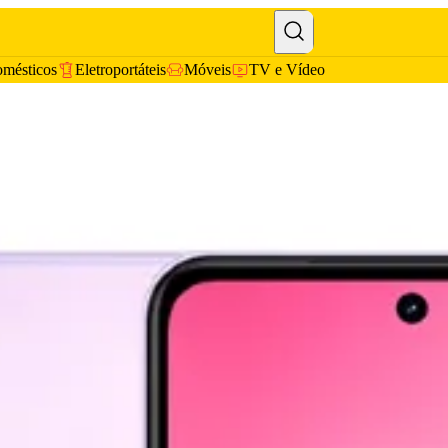
omésticos
Eletroportáteis
Móveis
TV e Vídeo