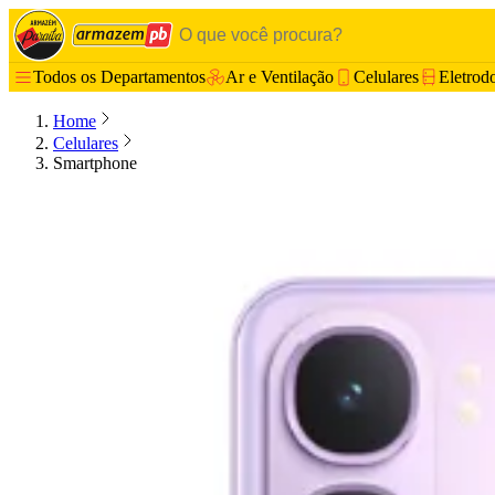
Todos os Departamentos
Ar e Ventilação
Celulares
Eletrod
Home
Celulares
Smartphone