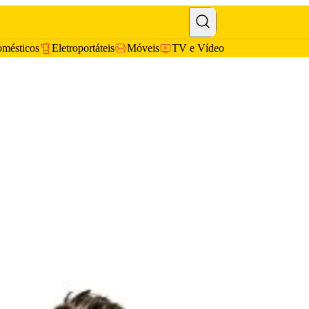
omésticos
Eletroportáteis
Móveis
TV e Vídeo