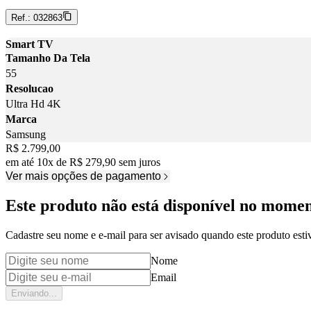
Ref.:
032863
Smart TV
Tamanho Da Tela
55
Resolucao
Ultra Hd 4K
Marca
Samsung
Price:
R$ 2.799,00
em até
10
x
de
R$ 279,90
sem juros
Ver mais opções de pagamento
Este produto não está disponível no mome
Cadastre seu nome e e-mail para ser avisado quando este produto estiv
Nome
Email
Enviando...