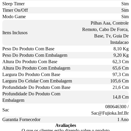
Sleep Timer
Sim
Timer On/Off
Sim
Modo Game
Sim
Pilhas Aaa, Controle
Remoto, Cabo De Forca,
Itens Inclusos
Base, Tv, Guia De
Instalacao
Peso Do Produto Com Base
8,10 Kg
Peso Do Produto Com Embalagem
9,20 Kg
Altura Do Produto Com Base
62,3 Cm
Altura Do Produto Com Embalagem
65,6 Cm
Largura Do Produto Com Base
97,3 Cm
Largura Do Celular Com Embalagem
105,6 Cm
Profundidade Do Produto Com Base
21,6 Cm
Profundidade Do Produto Com
14,8 Cm
Embalagem
080646300 /
Sac
Sac@Fujioka.Inf.Br
Garantia Fornecedor
1 Ano
Avaliações
O que os clientes estão dizendo sobre o produto