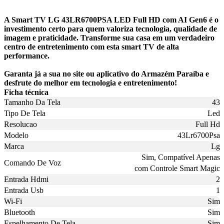
A Smart TV LG 43LR6700PSA LED Full HD com AI Gen6 é o
investimento certo para quem valoriza tecnologia, qualidade de
imagem e praticidade. Transforme sua casa em um verdadeiro
centro de entretenimento com esta smart TV de alta
performance.
Garanta já a sua no site ou aplicativo do Armazém Paraíba e
desfrute do melhor em tecnologia e entretenimento!
Ficha técnica
Tamanho Da Tela
43
Tipo De Tela
Led
Resolucao
Full Hd
Modelo
43Lr6700Psa
Marca
Lg
Sim, Compatível Apenas
Comando De Voz
com Controle Smart Magic
Entrada Hdmi
2
Entrada Usb
1
Wi-Fi
Sim
Bluetooth
Sim
Espelhamento De Tela
Sim