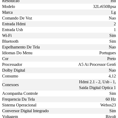
Resolucao
Hd
Modelo
32Lr650Bpsa
Marca
Lg
Comando De Voz
Nao
Entrada Hdmi
2
Entrada Usb
1
Wi-Fi
Sim
Bluetooth
Sim
Espelhamento De Tela
Nao
Idiomas Do Menu
Portugues
Cor
Preto
Processador
A5 Ai Processor Gen6
Dolby Digital
Nao
Consumo
4,12
Hdmi 2.1 - 2, Usb - 1,
Conexoes
Saida Digital Optica 1
Acompanha Controle
Sim
Frequencia Da Tela
60 Hz
Sistema Operacional
Webos23
Conversor Digital Integrado
Sim
Voltagem
Bivolt