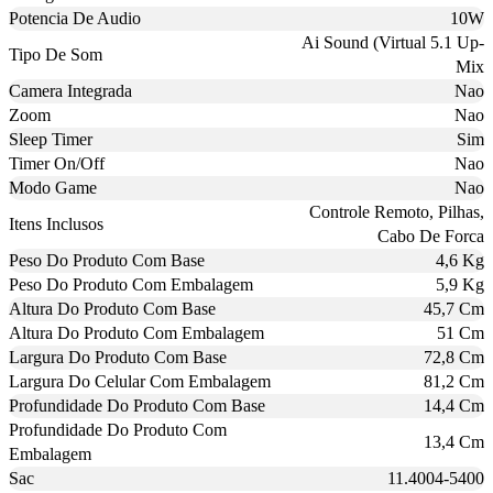
Potencia De Audio
10W
Ai Sound (Virtual 5.1 Up-
Tipo De Som
Mix
Camera Integrada
Nao
Zoom
Nao
Sleep Timer
Sim
Timer On/Off
Nao
Modo Game
Nao
Controle Remoto, Pilhas,
Itens Inclusos
Cabo De Forca
Peso Do Produto Com Base
4,6 Kg
Peso Do Produto Com Embalagem
5,9 Kg
Altura Do Produto Com Base
45,7 Cm
Altura Do Produto Com Embalagem
51 Cm
Largura Do Produto Com Base
72,8 Cm
Largura Do Celular Com Embalagem
81,2 Cm
Profundidade Do Produto Com Base
14,4 Cm
Profundidade Do Produto Com
13,4 Cm
Embalagem
Sac
11.4004-5400