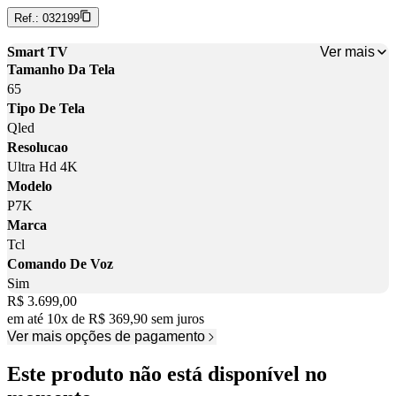
Ref.:
032199
Ver mais
Smart TV
Tamanho Da Tela
65
Tipo De Tela
Qled
Resolucao
Ultra Hd 4K
Modelo
P7K
Marca
Tcl
Comando De Voz
Sim
Price:
R$ 3.699,00
em até
10
x
de
R$ 369,90
sem juros
Ver mais opções de pagamento
Este produto não está disponível no