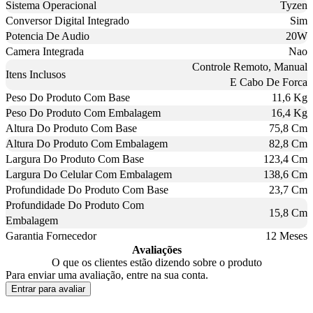
Sistema Operacional
Tyzen
Conversor Digital Integrado
Sim
Potencia De Audio
20W
Camera Integrada
Nao
Controle Remoto, Manual
Itens Inclusos
E Cabo De Forca
Peso Do Produto Com Base
11,6 Kg
Peso Do Produto Com Embalagem
16,4 Kg
Altura Do Produto Com Base
75,8 Cm
Altura Do Produto Com Embalagem
82,8 Cm
Largura Do Produto Com Base
123,4 Cm
Largura Do Celular Com Embalagem
138,6 Cm
Profundidade Do Produto Com Base
23,7 Cm
Profundidade Do Produto Com
15,8 Cm
Embalagem
Garantia Fornecedor
12 Meses
Avaliações
O que os clientes estão dizendo sobre o produto
Para enviar uma avaliação, entre na sua conta.
Entrar para avaliar