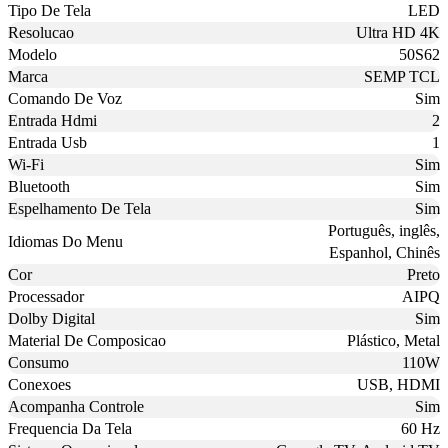
Tipo De Tela
LED
Resolucao
Ultra HD 4K
Modelo
50S62
Marca
SEMP TCL
Comando De Voz
Sim
Entrada Hdmi
2
Entrada Usb
1
Wi-Fi
Sim
Bluetooth
Sim
Espelhamento De Tela
Sim
Português, inglês,
Idiomas Do Menu
Espanhol, Chinês
Cor
Preto
Processador
AIPQ
Dolby Digital
Sim
Material De Composicao
Plástico, Metal
Consumo
110W
Conexoes
USB, HDMI
Acompanha Controle
Sim
Frequencia Da Tela
60 Hz