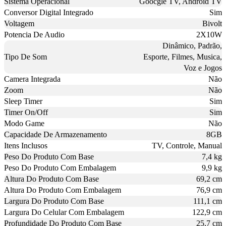
Sistema Operacional
Goocgle TV, Android TV
Conversor Digital Integrado
Sim
Voltagem
Bivolt
Potencia De Audio
2X10W
Dinâmico, Padrão,
Tipo De Som
Esporte, Filmes, Musica,
Voz e Jogos
Camera Integrada
Não
Zoom
Não
Sleep Timer
Sim
Timer On/Off
Sim
Modo Game
Não
Capacidade De Armazenamento
8GB
Itens Inclusos
TV, Controle, Manual
Peso Do Produto Com Base
7,4 kg
Peso Do Produto Com Embalagem
9,9 kg
Altura Do Produto Com Base
69,2 cm
Altura Do Produto Com Embalagem
76,9 cm
Largura Do Produto Com Base
111,1 cm
Largura Do Celular Com Embalagem
122,9 cm
Profundidade Do Produto Com Base
25,7 cm