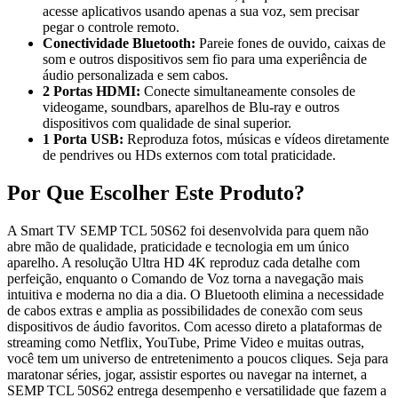
acesse aplicativos usando apenas a sua voz, sem precisar
pegar o controle remoto.
Conectividade Bluetooth:
Pareie fones de ouvido, caixas de
som e outros dispositivos sem fio para uma experiência de
áudio personalizada e sem cabos.
2 Portas HDMI:
Conecte simultaneamente consoles de
videogame, soundbars, aparelhos de Blu-ray e outros
dispositivos com qualidade de sinal superior.
1 Porta USB:
Reproduza fotos, músicas e vídeos diretamente
de pendrives ou HDs externos com total praticidade.
Por Que Escolher Este Produto?
A Smart TV SEMP TCL 50S62 foi desenvolvida para quem não
abre mão de qualidade, praticidade e tecnologia em um único
aparelho. A resolução Ultra HD 4K reproduz cada detalhe com
perfeição, enquanto o Comando de Voz torna a navegação mais
intuitiva e moderna no dia a dia. O Bluetooth elimina a necessidade
de cabos extras e amplia as possibilidades de conexão com seus
dispositivos de áudio favoritos. Com acesso direto a plataformas de
streaming como Netflix, YouTube, Prime Video e muitas outras,
você tem um universo de entretenimento a poucos cliques. Seja para
maratonar séries, jogar, assistir esportes ou navegar na internet, a
SEMP TCL 50S62 entrega desempenho e versatilidade que fazem a