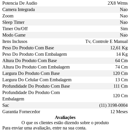
Potencia De Audio
2X8 Wrms
Camera Integrada
Nao
Zoom
Nao
Sleep Timer
Nao
Timer On/Off
Sim
Modo Game
Nao
Itens Inclusos
Tv, Controle E Manual
Peso Do Produto Com Base
12,61 Kg
Peso Do Produto Com Embalagem
14 Kg
Altura Do Produto Com Base
64 Cm
Altura Do Produto Com Embalagem
74 Cm
Largura Do Produto Com Base
120 Cm
Largura Do Celular Com Embalagem
13 Cm
Profundidade Do Produto Com Base
111 Cm
Profundidade Do Produto Com
120 Cm
Embalagem
Sac
(11) 3198-0004
Garantia Fornecedor
12 Meses
Avaliações
O que os clientes estão dizendo sobre o produto
Para enviar uma avaliação, entre na sua conta.