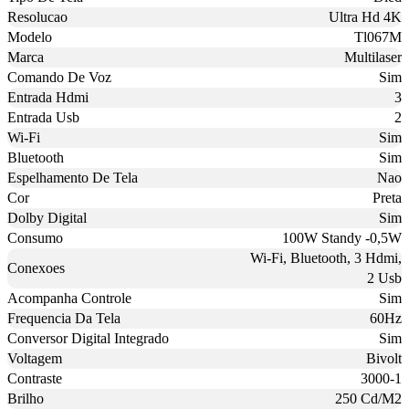
Resolucao
Ultra Hd 4K
Modelo
Tl067M
Marca
Multilaser
Comando De Voz
Sim
Entrada Hdmi
3
Entrada Usb
2
Wi-Fi
Sim
Bluetooth
Sim
Espelhamento De Tela
Nao
Cor
Preta
Dolby Digital
Sim
Consumo
100W Standy -0,5W
Wi-Fi, Bluetooth, 3 Hdmi,
Conexoes
2 Usb
Acompanha Controle
Sim
Frequencia Da Tela
60Hz
Conversor Digital Integrado
Sim
Voltagem
Bivolt
Contraste
3000-1
Brilho
250 Cd/M2