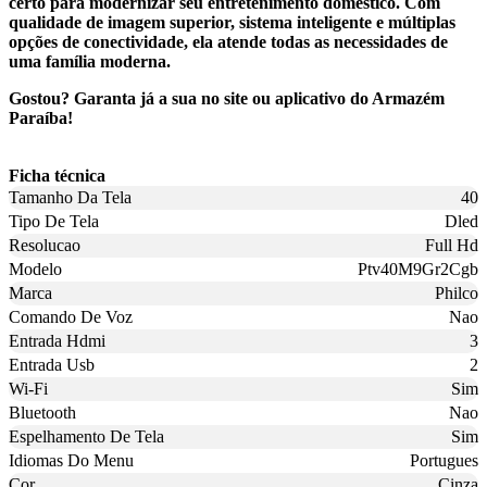
certo para modernizar seu entretenimento doméstico. Com
qualidade de imagem superior, sistema inteligente e múltiplas
opções de conectividade, ela atende todas as necessidades de
uma família moderna.
Gostou? Garanta já a sua no site ou aplicativo do Armazém
Paraíba!
Ficha técnica
Tamanho Da Tela
40
Tipo De Tela
Dled
Resolucao
Full Hd
Modelo
Ptv40M9Gr2Cgb
Marca
Philco
Comando De Voz
Nao
Entrada Hdmi
3
Entrada Usb
2
Wi-Fi
Sim
Bluetooth
Nao
Espelhamento De Tela
Sim
Idiomas Do Menu
Portugues
Cor
Cinza