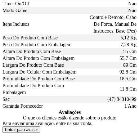
Timer On/Off
Nao
Modo Game
Nao
Controle Remoto, Cabo
Itens Inclusos
De Forca, Manual De
Instrucoes, Base (Pes)
Peso Do Produto Com Base
5,12 Kg
Peso Do Produto Com Embalagem
7,28 Kg
Altura Do Produto Com Base
55 Cm
Altura Do Produto Com Embalagem
55,7 Cm
Largura Do Produto Com Base
89 Cm
Largura Do Celular Com Embalagem
92,8 Cm
Profundidade Do Produto Com Base
18,5 Cm
Profundidade Do Produto Com
11,8 Cm
Embalagem
Sac
(47) 34310499
Garantia Fornecedor
1 Ano
Avaliações
O que os clientes estão dizendo sobre o produto
Para enviar uma avaliação, entre na sua conta.
Entrar para avaliar