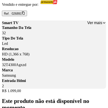
Vendido e entregue por:
Ref.:
026891
Ver mais
Smart TV
Tamanho Da Tela
32
Tipo De Tela
Led
Resolucao
HD (1,366 x 768)
Modelo
32T4300Agxzd
Marca
Samsung
Entrada Hdmi
2
Price:
R$ 1.099,00
Este produto não está disponível no
momento