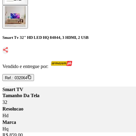
Smart Tv 32" HD LED HQ 84044, 3 HDMI, 2 USB
Vendido e entregue por:
Ref.:
032064
Smart TV
Tamanho Da Tela
32
Resolucao
Hd
Marca
Hq
Price:
R$ 859,00