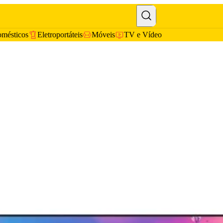
omésticos
Eletroportáteis
Móveis
TV e Vídeo