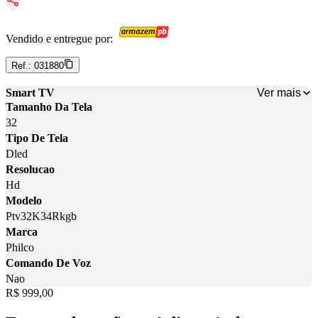
Vendido e entregue por:
Ref.:
031880
Ver mais
Smart TV
Tamanho Da Tela
32
Tipo De Tela
Dled
Resolucao
Hd
Modelo
Ptv32K34Rkgb
Marca
Philco
Comando De Voz
Nao
Price:
R$ 999,00