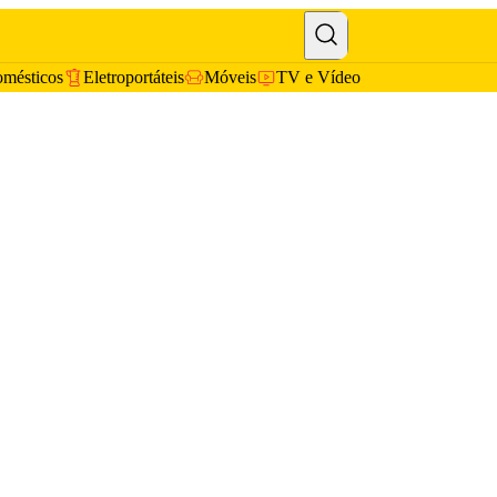
omésticos
Eletroportáteis
Móveis
TV e Vídeo