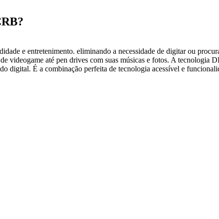
2CRB?
ade e entretenimento. eliminando a necessidade de digitar ou procu
oles de videogame até pen drives com suas músicas e fotos. A tecnolo
 digital. É a combinação perfeita de tecnologia acessível e funcionalid