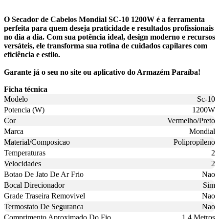
O Secador de Cabelos Mondial SC-10 1200W é a ferramenta
perfeita para quem deseja praticidade e resultados profissionais
no dia a dia. Com sua potência ideal, design moderno e recursos
versáteis, ele transforma sua rotina de cuidados capilares com
eficiência e estilo.
Garante já o seu no site ou aplicativo do Armazém Paraíba!
Ficha técnica
Modelo
Sc-10
Potencia (W)
1200W
Cor
Vermelho/Preto
Marca
Mondial
Material/Composicao
Polipropileno
Temperaturas
2
Velocidades
2
Botao De Jato De Ar Frio
Nao
Bocal Direcionador
Sim
Grade Traseira Removivel
Nao
Termostato De Seguranca
Nao
Comprimento Aproximado Do Fio
1,4 Metros