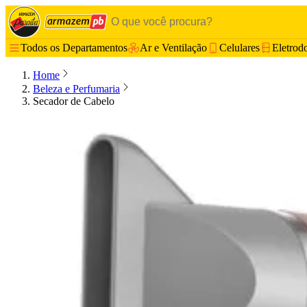
Todos os Departamentos
Ar e Ventilação
Celulares
Eletrod
Home
Beleza e Perfumaria
Secador de Cabelo