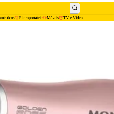
omésticos
Eletroportáteis
Móveis
TV e Vídeo