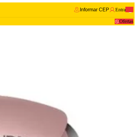
Informar CEP
Entrar
0
Ofertas