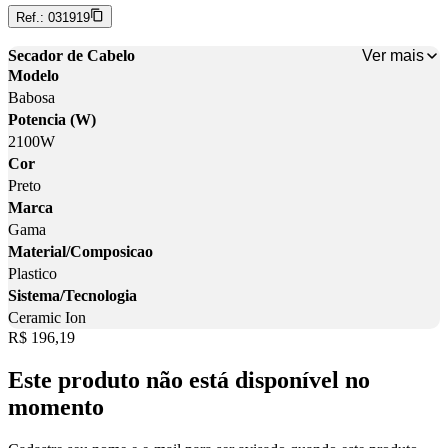
Ref.:
031919
Ver mais
Secador de Cabelo
Modelo
Babosa
Potencia (W)
2100W
Cor
Preto
Marca
Gama
Material/Composicao
Plastico
Sistema/Tecnologia
Ceramic Ion
Price:
R$ 196,19
Este produto não está disponível no
momento