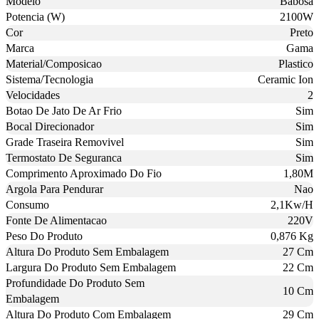
Modelo
Babosa
Potencia (W)
2100W
Cor
Preto
Marca
Gama
Material/Composicao
Plastico
Sistema/Tecnologia
Ceramic Ion
Velocidades
2
Botao De Jato De Ar Frio
Sim
Bocal Direcionador
Sim
Grade Traseira Removivel
Sim
Termostato De Seguranca
Sim
Comprimento Aproximado Do Fio
1,80M
Argola Para Pendurar
Nao
Consumo
2,1Kw/H
Fonte De Alimentacao
220V
Peso Do Produto
0,876 Kg
Altura Do Produto Sem Embalagem
27 Cm
Largura Do Produto Sem Embalagem
22 Cm
Profundidade Do Produto Sem
10 Cm
Embalagem
Altura Do Produto Com Embalagem
29 Cm