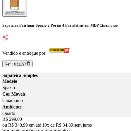
Sapateira Patrimar Spazio 2 Portas 4 Prateleiras em MDP Cinamomo
Vendido e entregue por:
Ref.:
031297
Sapateira Simples
Modelo
Spazio
Cor Moveis
Cinamomo
Ambiente
Quarto
Price:
R$ 299,00
ou
R$ 348,99
em até
10
x
de
R$ 34,89
sem juros
Ver mais opções de pagamento