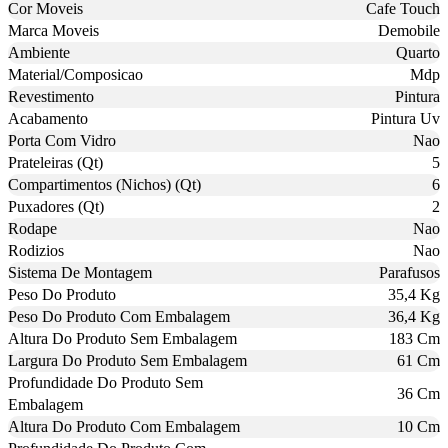
Cor Moveis
Cafe Touch
Marca Moveis
Demobile
Ambiente
Quarto
Material/Composicao
Mdp
Revestimento
Pintura
Acabamento
Pintura Uv
Porta Com Vidro
Nao
Prateleiras (Qt)
5
Compartimentos (Nichos) (Qt)
6
Puxadores (Qt)
2
Rodape
Nao
Rodizios
Nao
Sistema De Montagem
Parafusos
Peso Do Produto
35,4 Kg
Peso Do Produto Com Embalagem
36,4 Kg
Altura Do Produto Sem Embalagem
183 Cm
Largura Do Produto Sem Embalagem
61 Cm
Profundidade Do Produto Sem
36 Cm
Embalagem
Altura Do Produto Com Embalagem
10 Cm