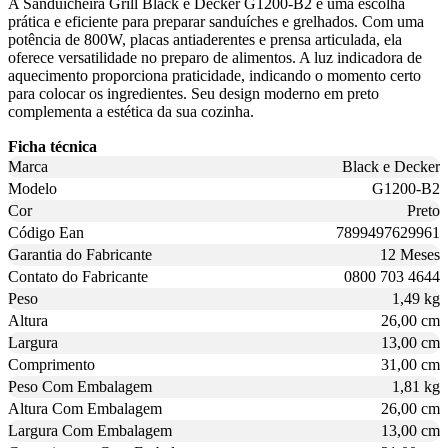
A Sanduicheira Grill Black e Decker G1200-B2 é uma escolha
prática e eficiente para preparar sanduíches e grelhados. Com uma
potência de 800W, placas antiaderentes e prensa articulada, ela
oferece versatilidade no preparo de alimentos. A luz indicadora de
aquecimento proporciona praticidade, indicando o momento certo
para colocar os ingredientes. Seu design moderno em preto
complementa a estética da sua cozinha.
Ficha técnica
Marca
Black e Decker
Modelo
G1200-B2
Cor
Preto
Código Ean
7899497629961
Garantia do Fabricante
12 Meses
Contato do Fabricante
0800 703 4644
Peso
1,49 kg
Altura
26,00 cm
Largura
13,00 cm
Comprimento
31,00 cm
Peso Com Embalagem
1,81 kg
Altura Com Embalagem
26,00 cm
Largura Com Embalagem
13,00 cm