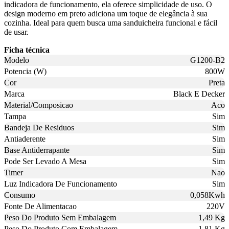
indicadora de funcionamento, ela oferece simplicidade de uso. O
design moderno em preto adiciona um toque de elegância à sua
cozinha. Ideal para quem busca uma sanduicheira funcional e fácil
de usar.
Ficha técnica
Modelo
G1200-B2
Potencia (W)
800W
Cor
Preta
Marca
Black E Decker
Material/Composicao
Aco
Tampa
Sim
Bandeja De Residuos
Sim
Antiaderente
Sim
Base Antiderrapante
Sim
Pode Ser Levado A Mesa
Sim
Timer
Nao
Luz Indicadora De Funcionamento
Sim
Consumo
0,058Kwh
Fonte De Alimentacao
220V
Peso Do Produto Sem Embalagem
1,49 Kg
Peso Do Produto Com Embalagem
1,81 Kg