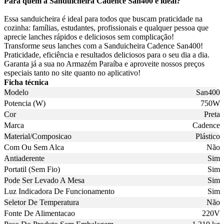
Para quem a Sanduicheira Cadence San400 é ideal?
Essa sanduicheira é ideal para todos que buscam praticidade na
cozinha: famílias, estudantes, profissionais e qualquer pessoa que
aprecie lanches rápidos e deliciosos sem complicação!
Transforme seus lanches com a Sanduicheira Cadence San400!
Praticidade, eficiência e resultados deliciosos para o seu dia a dia.
Garanta já a sua no Armazém Paraíba e aproveite nossos preços
especiais tanto no site quanto no aplicativo!
Ficha técnica
Modelo
San400
Potencia (W)
750W
Cor
Preta
Marca
Cadence
Material/Composicao
Plástico
Com Ou Sem Alca
Não
Antiaderente
Sim
Portatil (Sem Fio)
Sim
Pode Ser Levado A Mesa
Sim
Luz Indicadora De Funcionamento
Sim
Seletor De Temperatura
Não
Fonte De Alimentacao
220V