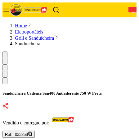
0
Home
Eletroportáteis
Grill e Sanduicheira
Sanduicheira
Sanduicheira Cadence San400 Antiaderente 750 W Preta
Vendido e entregue por:
Ref.:
033258