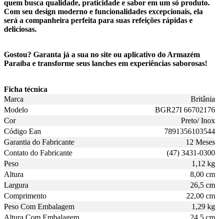
quem busca qualidade, praticidade e sabor em um só produto.
Com seu design moderno e funcionalidades excepcionais, ela
será a companheira perfeita para suas refeições rápidas e
deliciosas.
Gostou? Garanta já a sua no site ou aplicativo do Armazém
Paraíba e transforme seus lanches em experiências saborosas!
Ficha técnica
Marca
Britânia
Modelo
BGR27I 66702176
Cor
Preto/ Inox
Código Ean
7891356103544
Garantia do Fabricante
12 Meses
Contato do Fabricante
(47) 3431-0300
Peso
1,12 kg
Altura
8,00 cm
Largura
26,5 cm
Comprimento
22,00 cm
Peso Com Embalagem
1,29 kg
Altura Com Embalagem
24,5 cm