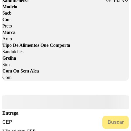
Ver mais
Sanduicheira
Modelo
Sacb
Cor
Preto
Marca
Arno
Tipo De Alimentos Que Comporta
Sanduiches
Grelha
Sim
Com Ou Sem Alca
Com
Entrega
Buscar