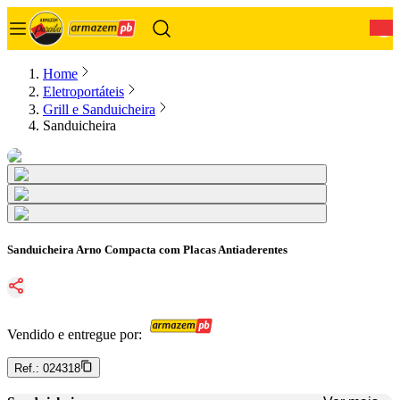
0
Home
Eletroportáteis
Grill e Sanduicheira
Sanduicheira
Sanduicheira Arno Compacta com Placas Antiaderentes
Vendido e entregue por:
Ref.:
024318