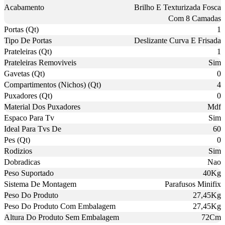
Acabamento
Brilho E Texturizada Fosca
Com 8 Camadas
Portas (Qt)
1
Tipo De Portas
Deslizante Curva E Frisada
Prateleiras (Qt)
1
Prateleiras Removiveis
Sim
Gavetas (Qt)
0
Compartimentos (Nichos) (Qt)
4
Puxadores (Qt)
0
Material Dos Puxadores
Mdf
Espaco Para Tv
Sim
Ideal Para Tvs De
60
Pes (Qt)
0
Rodizios
Sim
Dobradicas
Nao
Peso Suportado
40Kg
Sistema De Montagem
Parafusos Minifix
Peso Do Produto
27,45Kg
Peso Do Produto Com Embalagem
27,45Kg
Altura Do Produto Sem Embalagem
72Cm