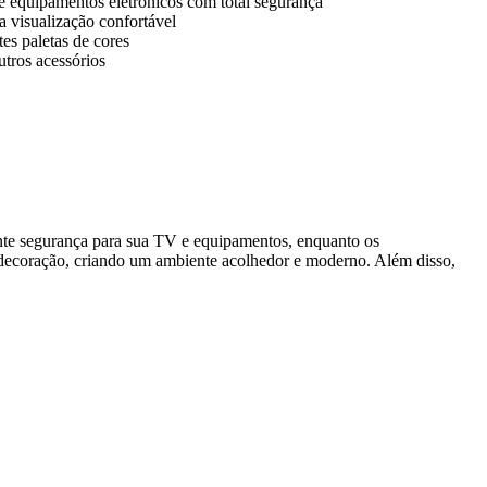
 e equipamentos eletrônicos com total segurança
a visualização confortável
es paletas de cores
tros acessórios
rante segurança para sua TV e equipamentos, enquanto os
decoração, criando um ambiente acolhedor e moderno. Além disso,