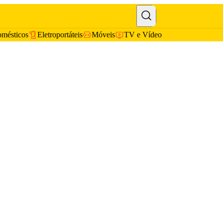
omésticos
Eletroportáteis
Móveis
TV e Vídeo