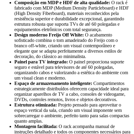
Composição em MDP e HDF de alta qualidade:
O rack é
fabricado com MDP (Medium Density Particleboard) e HDF
(High Density Fiberboard), materiais reconhecidos pela
resistência superior e durabilidade excepcional, garantindo
estrutura robusta que suporta TVs de até 60 polegadas e
equipamentos eletrônicos com total segurança.
Design moderno Freijo Off White:
O acabamento
sofisticado combina o tom amadeirado do Freijo com o
branco off-white, criando um visual contemporâneo e
elegante que se adapta perfeitamente a diversos estilos de
decoração, do clássico ao minimalista.
Painel para TV integrado:
O painel proporciona suporte
seguro e estável para televisores de até 60 polegadas,
organizando cabos e valorizando a estética do ambiente com
um visual clean e moderno.
Espaço de armazenamento inteligente:
Compartimentos
estrategicamente distribuídos oferecem capacidade ideal para
organizar aparelhos de TV a cabo, consoles de videogame,
DVDs, controles remotos, livros e objetos decorativos.
Estrutura otimizada:
Projeto pensado para aproveitar o
espaço vertical da sala, criando um visual imponente sem
sobrecarregar o ambiente, perfeito tanto para salas compactas
quanto amplas.
Montagem facilitada:
O rack acompanha manual de
instruções detalhado e todos os componentes necessários para