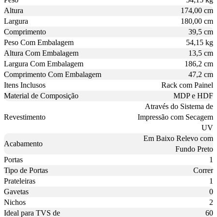
Altura
174,00 cm
Largura
180,00 cm
Comprimento
39,5 cm
Peso Com Embalagem
54,15 kg
Altura Com Embalagem
13,5 cm
Largura Com Embalagem
186,2 cm
Comprimento Com Embalagem
47,2 cm
Itens Inclusos
Rack com Painel
Material de Composição
MDP e HDF
Através do Sistema de
Revestimento
Impressão com Secagem
UV
Em Baixo Relevo com
Acabamento
Fundo Preto
Portas
1
Tipo de Portas
Correr
Prateleiras
1
Gavetas
0
Nichos
2
Ideal para TVS de
60