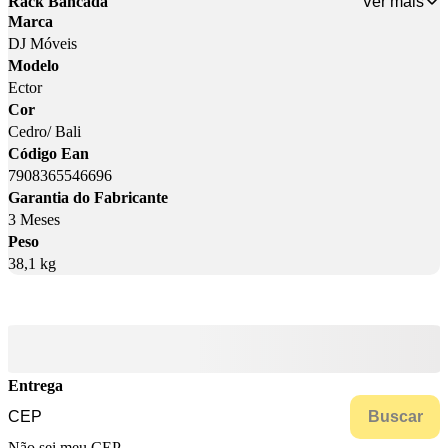
Ver mais
Rack Bancada
Marca
DJ Móveis
Modelo
Ector
Cor
Cedro/ Bali
Código Ean
7908365546696
Garantia do Fabricante
3 Meses
Peso
38,1 kg
Entrega
Buscar
Não sei meu CEP