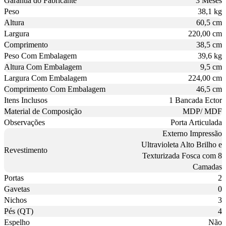
Garantia do Fabricante
3 Meses
Peso
38,1 kg
Altura
60,5 cm
Largura
220,00 cm
Comprimento
38,5 cm
Peso Com Embalagem
39,6 kg
Altura Com Embalagem
9,5 cm
Largura Com Embalagem
224,00 cm
Comprimento Com Embalagem
46,5 cm
Itens Inclusos
1 Bancada Ector
Material de Composição
MDP/ MDF
Observações
Porta Articulada
Externo Impressão
Ultravioleta Alto Brilho e
Revestimento
Texturizada Fosca com 8
Camadas
Portas
2
Gavetas
0
Nichos
3
Pés (QT)
4
Espelho
Não