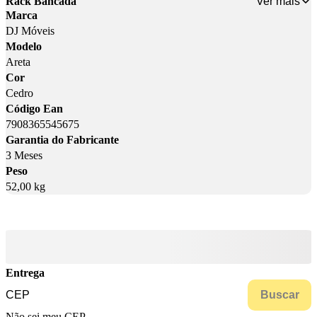
Ver mais
Rack Bancada
Marca
DJ Móveis
Modelo
Areta
Cor
Cedro
Código Ean
7908365545675
Garantia do Fabricante
3 Meses
Peso
52,00 kg
Entrega
Buscar
Não sei meu CEP