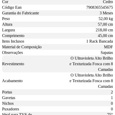
Cor
Cedro
Código Ean
7908365545675
Garantia do Fabricante
3 Meses
Peso
52,00 kg
Altura
57,00 cm
Largura
218,00 cm
Comprimento
45,00 cm
Itens Inclusos
1 Rack Bancada
Material de Composição
MDF
Observações
Sapatas
O Ultravioleta Alto Brilho
Revestimento
e Texturizada Fosca com 8
Camadas
O Ultravioleta Alto Brilho
Acabamento
e Texturizada Fosca com 8
Camadas
Portas
2
Gavetas
1
Nichos
0
Puxadores
0
Ideal para TVS de
75"