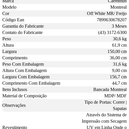
Marca
Caemmun
Modelo
Montreal
Cor
Off White MR/ Freijo
Código Ean
7899630678207
Garantia do Fabricante
3 Meses
Contato do Fabricante
(43) 3172-6300
Peso
30,6 kg
Altura
61,9 cm
Largura
150,00 cm
Comprimento
36,00 cm
Peso Com Embalagem
31,6 kg
Altura Com Embalagem
9,00 cm
Largura Com Embalagem
156,7 cm
Comprimento Com Embalagem
44,7 cm
Itens Inclusos
Bancada Montreal
Material de Composição
MDP/ MDF
Tipo de Portas: Correr |
Observações
Sapatas
Através do Sistema de
Impressão com Secagem
Revestimento
UV em Linha Onde o