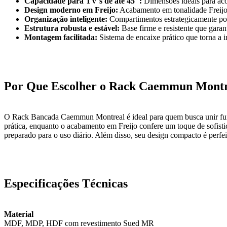
Capacidade para TV's de até 45":
Dimensões ideais para acom
Design moderno em Freijo:
Acabamento em tonalidade Freijo M
Organização inteligente:
Compartimentos estrategicamente pos
Estrutura robusta e estável:
Base firme e resistente que gara
Montagem facilitada:
Sistema de encaixe prático que torna a 
Por Que Escolher o Rack Caemmun Montr
O Rack Bancada Caemmun Montreal é ideal para quem busca unir funcio
prática, enquanto o acabamento em Freijo confere um toque de sofis
preparado para o uso diário. Além disso, seu design compacto é perfei
Especificações Técnicas
Material
MDF, MDP, HDF com revestimento Sued MR