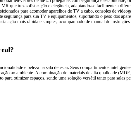
odar televisores de até 45 polegadas com segurança e estabilidade, ofe
R que traz sofisticação e elegância, adaptando-se facilmente a difere
icionados para acomodar aparelhos de TV a cabo, consoles de videog
nte segurança para sua TV e equipamentos, suportando o peso dos apare
instalação mais rápida e simples, acompanhado de manual de instruções
eal?
nalidade e beleza na sala de estar. Seus compartimentos inteligentes
ticação ao ambiente. A combinação de materiais de alta qualidade (MD
to para otimizar espaços, sendo uma solução versátil tanto para salas 