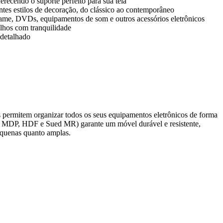
recendo o suporte perfeito para sua tela
ntes estilos de decoração, do clássico ao contemporâneo
ame, DVDs, equipamentos de som e outros acessórios eletrônicos
lhos com tranquilidade
 detalhado
 permitem organizar todos os seus equipamentos eletrônicos de forma
F, MDP, HDF e Sued MR) garante um móvel durável e resistente,
pequenas quanto amplas.