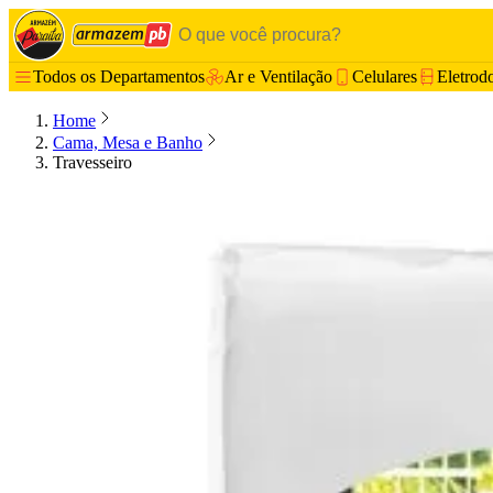
Todos os Departamentos
Ar e Ventilação
Celulares
Eletrod
Home
Cama, Mesa e Banho
Travesseiro