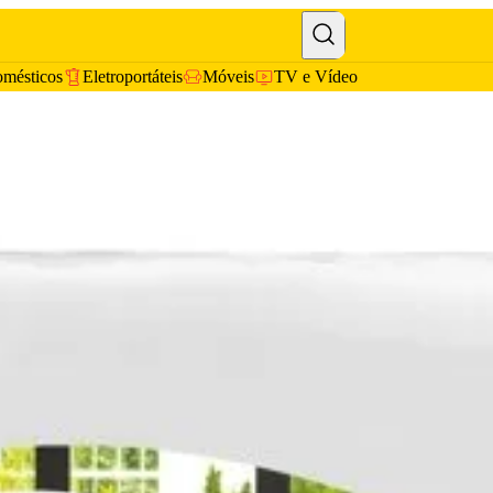
omésticos
Eletroportáteis
Móveis
TV e Vídeo