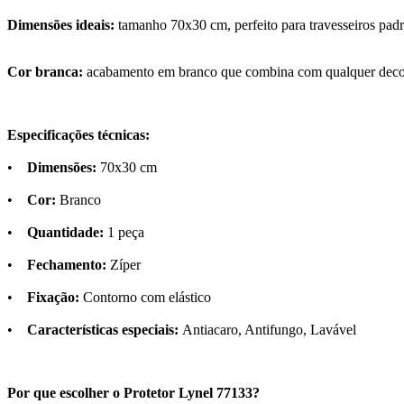
Dimensões ideais:
tamanho 70x30 cm, perfeito para travesseiros padr
Cor branca:
acabamento em branco que combina com qualquer decora
Especificações técnicas:
•
Dimensões:
70x30 cm
•
Cor:
Branco
•
Quantidade:
1 peça
•
Fechamento:
Zíper
•
Fixação:
Contorno com elástico
•
Características especiais:
Antiacaro, Antifungo, Lavável
Por que escolher o Protetor Lynel 77133?