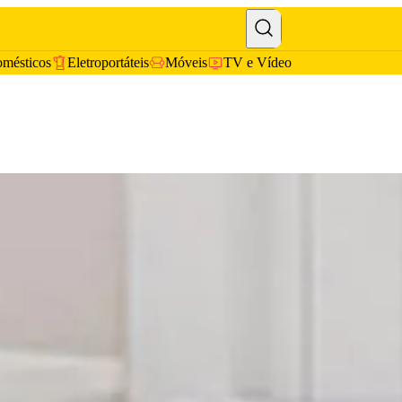
omésticos
Eletroportáteis
Móveis
TV e Vídeo