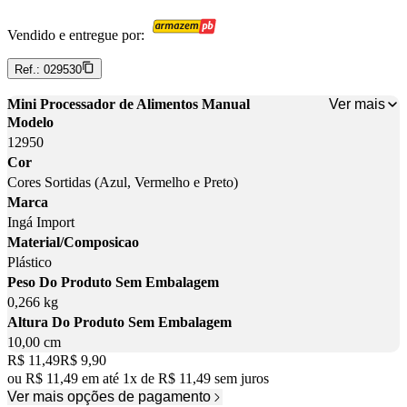
Vendido e entregue por:
Ref.:
029530
Ver mais
Mini Processador de Alimentos Manual
Modelo
12950
Cor
Cores Sortidas (Azul, Vermelho e Preto)
Marca
Ingá Import
Material/Composicao
Plástico
Peso Do Produto Sem Embalagem
0,266 kg
Altura Do Produto Sem Embalagem
10,00 cm
Original price:
R$ 11,49
Price:
R$ 9,90
ou
R$ 11,49
em até
1
x
de
R$ 11,49
sem juros
Ver mais opções de pagamento