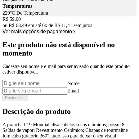
Temperaturas
220°C De Temperatura
Price:
R$ 59,00
ou
R$ 68,49
em até
6
x
de
R$ 11,41
sem juros
Ver mais opções de pagamento
Este produto não está disponível no
momento
Cadastre seu nome e e-mail para ser avisado quando este produto
estiver disponível.
Nome
Email
Enviando...
Descrição do produto
A prancha P19 Mondial alisa cabelos secos e úmidos; possui 8
Saídas de vapor; Revestimento Cerâmico; Chapas de tourmaline
Ion; cabo giratório 360°, tudo isso para deixar o seu visual