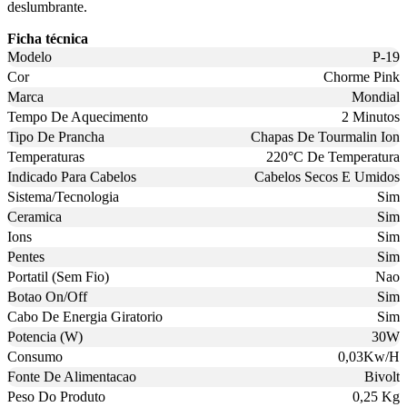
deslumbrante.
Ficha técnica
Modelo
P-19
Cor
Chorme Pink
Marca
Mondial
Tempo De Aquecimento
2 Minutos
Tipo De Prancha
Chapas De Tourmalin Ion
Temperaturas
220°C De Temperatura
Indicado Para Cabelos
Cabelos Secos E Umidos
Sistema/Tecnologia
Sim
Ceramica
Sim
Ions
Sim
Pentes
Sim
Portatil (Sem Fio)
Nao
Botao On/Off
Sim
Cabo De Energia Giratorio
Sim
Potencia (W)
30W
Consumo
0,03Kw/H
Fonte De Alimentacao
Bivolt
Peso Do Produto
0,25 Kg