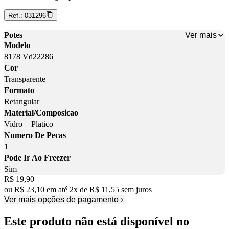
Ref.:
031296
Ver mais
Potes
Modelo
8178 Vd22286
Cor
Transparente
Formato
Retangular
Material/Composicao
Vidro + Platico
Numero De Pecas
1
Pode Ir Ao Freezer
Sim
Price:
R$ 19,90
ou
R$ 23,10
em até
2
x
de
R$ 11,55
sem juros
Ver mais opções de pagamento
Este produto não está disponível no