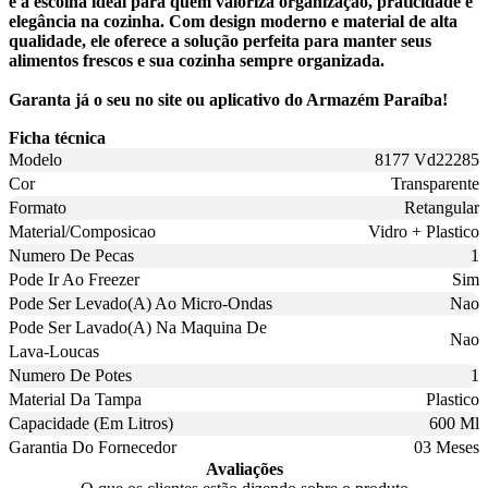
é a escolha ideal para quem valoriza organização, praticidade e
elegância na cozinha. Com design moderno e material de alta
qualidade, ele oferece a solução perfeita para manter seus
alimentos frescos e sua cozinha sempre organizada.
Garanta já o seu no site ou aplicativo do Armazém Paraíba!
Ficha técnica
Modelo
8177 Vd22285
Cor
Transparente
Formato
Retangular
Material/Composicao
Vidro + Plastico
Numero De Pecas
1
Pode Ir Ao Freezer
Sim
Pode Ser Levado(A) Ao Micro-Ondas
Nao
Pode Ser Lavado(A) Na Maquina De
Nao
Lava-Loucas
Numero De Potes
1
Material Da Tampa
Plastico
Capacidade (Em Litros)
600 Ml
Garantia Do Fornecedor
03 Meses
Avaliações