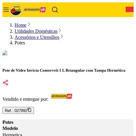
0
Home
Utilidades Domésticas
Acessórios e Utensílios
Potes
Pote de Vidro Invicta Conserveit 1 L Retangular com Tampa Hermética
Vendido e entregue por:
Ref.:
027992
Potes
Modelo
Hermetica