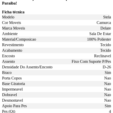
Paraíba!
Ficha técnica
Modelo
Stela
Cor Moveis
Camurca
Marca Moveis
Delare
Ambiente
Sala De Estar
Material/Composicao
100% Poliester
Revestimento
Tecido
Acabamento
Tecido
Encosto
Reclinavel
Assento
Fixo Com Suporte P/Pes
Densidade Do Assento/Encosto
D-26
Braco
Sim
Porta Copos
Nao
Base Giratoria
Nao
Impermeavel
Nao
Dobravel
Nao
Desmontavel
Nao
Apoio Para Pes
Sim
Pes (Qt)
4