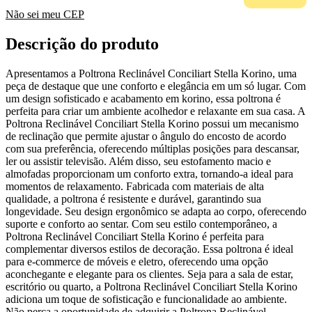
Não sei meu CEP
Descrição do produto
Apresentamos a Poltrona Reclinável Conciliart Stella Korino, uma
peça de destaque que une conforto e elegância em um só lugar. Com
um design sofisticado e acabamento em korino, essa poltrona é
perfeita para criar um ambiente acolhedor e relaxante em sua casa. A
Poltrona Reclinável Conciliart Stella Korino possui um mecanismo
de reclinação que permite ajustar o ângulo do encosto de acordo
com sua preferência, oferecendo múltiplas posições para descansar,
ler ou assistir televisão. Além disso, seu estofamento macio e
almofadas proporcionam um conforto extra, tornando-a ideal para
momentos de relaxamento. Fabricada com materiais de alta
qualidade, a poltrona é resistente e durável, garantindo sua
longevidade. Seu design ergonômico se adapta ao corpo, oferecendo
suporte e conforto ao sentar. Com seu estilo contemporâneo, a
Poltrona Reclinável Conciliart Stella Korino é perfeita para
complementar diversos estilos de decoração. Essa poltrona é ideal
para e-commerce de móveis e eletro, oferecendo uma opção
aconchegante e elegante para os clientes. Seja para a sala de estar,
escritório ou quarto, a Poltrona Reclinável Conciliart Stella Korino
adiciona um toque de sofisticação e funcionalidade ao ambiente.
Não perca a oportunidade de adquirir a Poltrona Reclinável