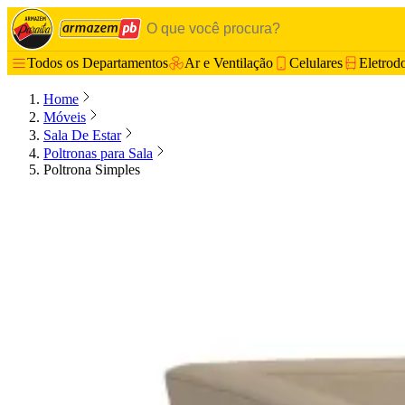
Todos os Departamentos
Ar e Ventilação
Celulares
Eletrod
Home
Móveis
Sala De Estar
Poltronas para Sala
Poltrona Simples