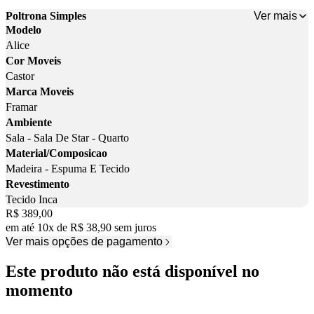
Ver mais
Poltrona Simples
Modelo
Alice
Cor Moveis
Castor
Marca Moveis
Framar
Ambiente
Sala - Sala De Star - Quarto
Material/Composicao
Madeira - Espuma E Tecido
Revestimento
Tecido Inca
Price:
R$ 389,00
em até
10
x
de
R$ 38,90
sem juros
Ver mais opções de pagamento
Este produto não está disponível no
momento