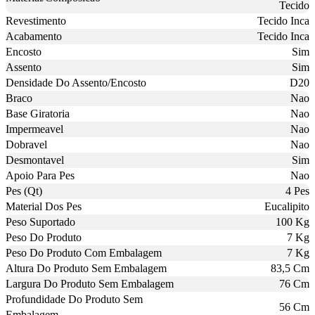
Tecido
Revestimento
Tecido Inca
Acabamento
Tecido Inca
Encosto
Sim
Assento
Sim
Densidade Do Assento/Encosto
D20
Braco
Nao
Base Giratoria
Nao
Impermeavel
Nao
Dobravel
Nao
Desmontavel
Sim
Apoio Para Pes
Nao
Pes (Qt)
4 Pes
Material Dos Pes
Eucalipito
Peso Suportado
100 Kg
Peso Do Produto
7 Kg
Peso Do Produto Com Embalagem
7 Kg
Altura Do Produto Sem Embalagem
83,5 Cm
Largura Do Produto Sem Embalagem
76 Cm
Profundidade Do Produto Sem
56 Cm
Embalagem