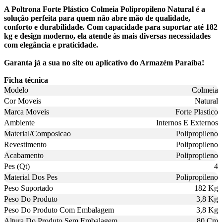
A Poltrona Forte Plástico Colmeia Polipropileno Natural é a
solução perfeita para quem não abre mão de qualidade,
conforto e durabilidade. Com capacidade para suportar até 182
kg e design moderno, ela atende às mais diversas necessidades
com elegância e praticidade.
Garanta já a sua no site ou aplicativo do Armazém Paraíba!
Ficha técnica
Modelo
Colmeia
Cor Moveis
Natural
Marca Moveis
Forte Plastico
Ambiente
Internos E Externos
Material/Composicao
Polipropileno
Revestimento
Polipropileno
Acabamento
Polipropileno
Pes (Qt)
4
Material Dos Pes
Polipropileno
Peso Suportado
182 Kg
Peso Do Produto
3,8 Kg
Peso Do Produto Com Embalagem
3,8 Kg
Altura Do Produto Sem Embalagem
80 Cm