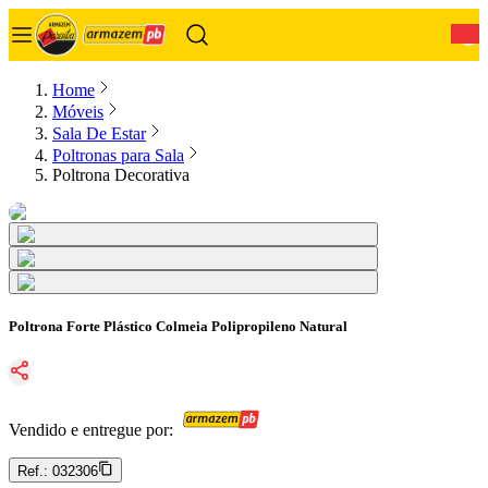
0
Home
Móveis
Sala De Estar
Poltronas para Sala
Poltrona Decorativa
Poltrona Forte Plástico Colmeia Polipropileno Natural
Vendido e entregue por:
Ref.:
032306